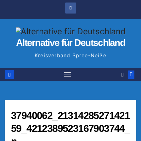
Zum
Inhalt
springen
Alternative für Deutschland
Kreisverband Spree-Neiße
37940062_21314285271421
59_4212389523167903744_