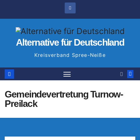
Zum
Inhalt
springen
Alternative für Deutschland
Kreisverband Spree-Neiße
Gemeindevertretung Turnow-
Preilack