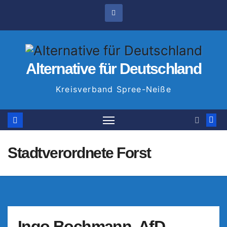
Zum
Inhalt
springen
Alternative für Deutschland
Kreisverband Spree-Neiße
Stadtverordnete Forst
Ingo Bochmann, AfD