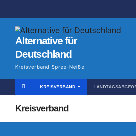
Zum
Inhalt
springen
Alternative für
Deutschland
Kreisverband Spree-Neiße
KREISVERBAND
LANDTAGSABGEO
Kreisverband