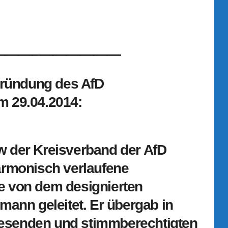
———–
——————
 Gründung des AfD
m 29.04.2014:
w der Kreisverband der AfD
armonisch verlaufene
e von dem designierten
mann geleitet. Er übergab in
esenden und stimmberechtigten