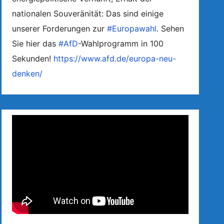
nationalen Souveränität: Das sind einige
unserer Forderungen zur
#Europawahl
. Sehen
Sie hier das
#AfD
-Wahlprogramm in 100
Sekunden!
https://www.afd.de/europa-neu-
denken/