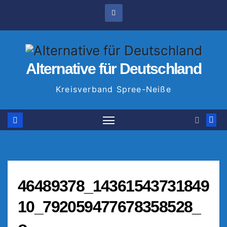
Zum
Inhalt
springen
Alternative für Deutschland
Kreisverband Spree-Neiße
46489378_14361543731849
10_792059477678358528_