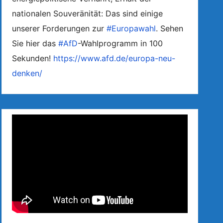
nationalen Souveränität: Das sind einige
unserer Forderungen zur
#Europawahl
. Sehen
Sie hier das
#AfD
-Wahlprogramm in 100
Sekunden!
https://www.afd.de/europa-neu-
denken/