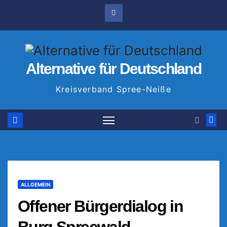
Zum
Inhalt
springen
Alternative für Deutschland
Kreisverband Spree-Neiße
ALLGEMEIN
Offener Bürgerdialog in
Burg Spreewald