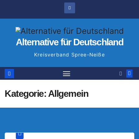
Zum
Inhalt
springen
Alternative für Deutschland
Kreisverband Spree-Neiße
Kategorie:
Allgemein