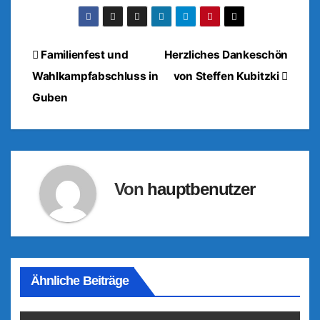
Beitragsnavigation
Familienfest und
Herzliches Dankeschön
Wahlkampfabschluss in
von Steffen Kubitzki
Guben
Von
hauptbenutzer
Ähnliche Beiträge