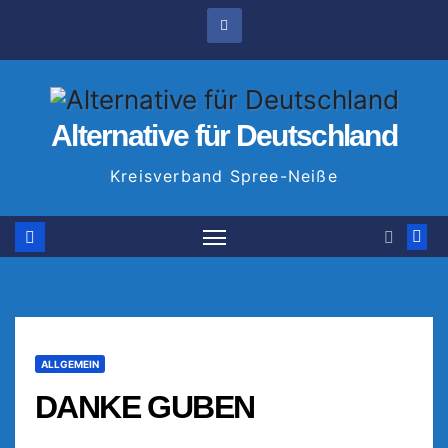
Zum
Inhalt
springen
Alternative für Deutschland
Kreisverband Spree-Neiße
ALLGEMEIN
DANKE GUBEN