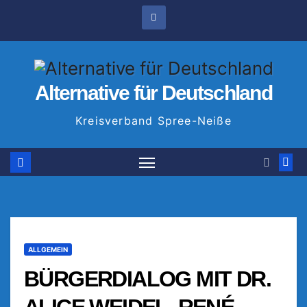
Zum
Inhalt
springen
Alternative für Deutschland
Kreisverband Spree-Neiße
ALLGEMEIN
BÜRGERDIALOG MIT DR.
ALICE WEIDEL, RENÉ