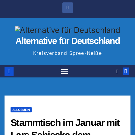
Zum
Inhalt
springen
Alternative für Deutschland
Kreisverband Spree-Neiße
ALLGEMEIN
Stammtisch im Januar mit
Lars Schieske dem