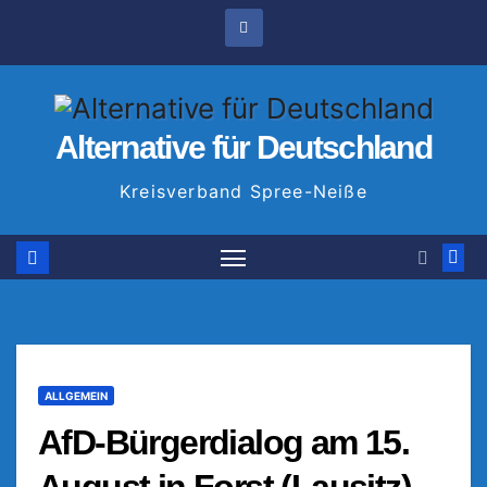
Zum
Inhalt
springen
Alternative für Deutschland
Kreisverband Spree-Neiße
ALLGEMEIN
AfD-Bürgerdialog am 15.
August in Forst (Lausitz)