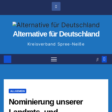
Zum
Inhalt
springen
Alternative für Deutschland
Kreisverband Spree-Neiße
ALLGEMEIN
Nominierung unserer
Landrats- und