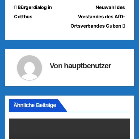
Beitragsnavigation
Bürgerdialog in
Neuwahl des
Cottbus
Vorstandes des AfD-
Ortsverbandes Guben
Von
hauptbenutzer
Ähnliche Beiträge