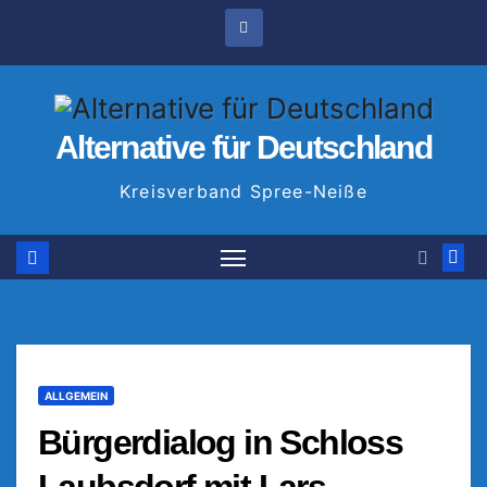
Zum
Inhalt
springen
Alternative für Deutschland
Kreisverband Spree-Neiße
ALLGEMEIN
Bürgerdialog in Schloss
Laubsdorf mit Lars