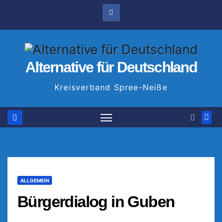
Zum
Inhalt
springen
Alternative für Deutschland
Kreisverband Spree-Neiße
ALLGEMEIN
Bürgerdialog in Guben