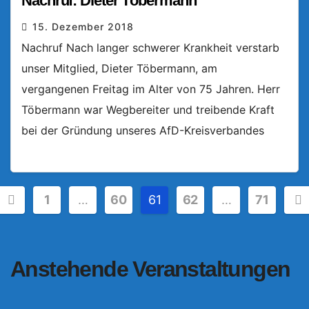
Nachruf: Dieter Töbermann
15. Dezember 2018
Nachruf Nach langer schwerer Krankheit verstarb
unser Mitglied, Dieter Töbermann, am
vergangenen Freitag im Alter von 75 Jahren. Herr
Töbermann war Wegbereiter und treibende Kraft
bei der Gründung unseres AfD-Kreisverbandes
Seitennummerierung
1
…
60
61
62
…
71
der
Beiträge
Anstehende Veranstaltungen