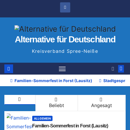
Zum
Inhalt
springen
Alternative für Deutschland
Kreisverband Spree-Neiße
Familien-Sommerfest in Forst (Lausitz)
Stadtgespräc
Beliebt
Angesagt
ALLGEMEIN
Familien-Sommerfest in Forst (Lausitz)