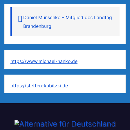
Daniel Münschke – Mitglied des Landtag
Brandenburg
https://www.michael-hanko.de
https://steffen-kubitzki.de