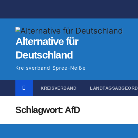
Zum
Inhalt
springen
Alternative für
Deutschland
Kreisverband Spree-Neiße
KREISVERBAND
LANDTAGSABGEOR
Schlagwort:
AfD