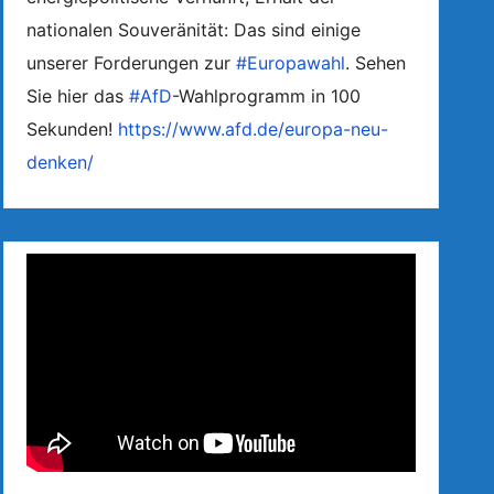
nationalen Souveränität: Das sind einige
unserer Forderungen zur
#Europawahl
. Sehen
Sie hier das
#AfD
-Wahlprogramm in 100
Sekunden!
https://www.afd.de/europa-neu-
denken/