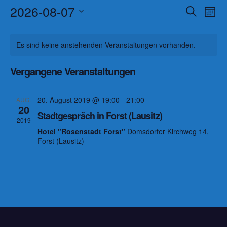
2026-08-07
V
V
S
M
u
o
D
e
e
c
K
n
h
a
Es sind keine anstehenden Veranstaltungen vorhanden.
r
a
r
e
a
t
t
a
Vergangene Veranstaltungen
a
u
l
n
m
n
e
20. August 2019 @ 19:00
-
21:00
AUG.
s
w
20
s
Stadtgespräch in Forst (Lausitz)
n
ä
t
2019
Hotel "Rosenstadt Forst"
Domsdorfer Kirchweg 14,
h
t
a
d
Forst (Lausitz)
l
a
l
e
e
t
l
n
r
u
.
t
v
n
u
o