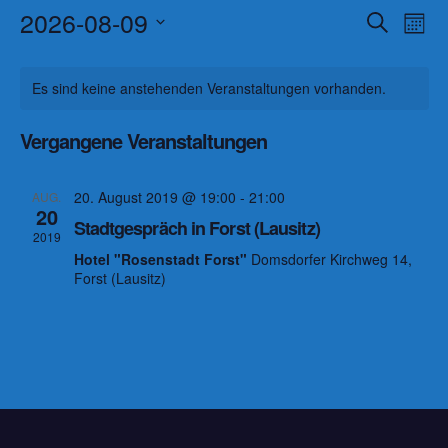
2026-08-09
V
V
S
M
u
o
D
e
e
c
K
n
h
a
Es sind keine anstehenden Veranstaltungen vorhanden.
r
a
r
e
a
t
t
a
Vergangene Veranstaltungen
a
u
l
n
m
n
e
20. August 2019 @ 19:00
-
21:00
AUG.
s
w
20
s
Stadtgespräch in Forst (Lausitz)
n
ä
t
2019
Hotel "Rosenstadt Forst"
Domsdorfer Kirchweg 14,
h
t
a
d
Forst (Lausitz)
l
a
l
e
e
t
l
n
r
u
.
t
v
n
u
o