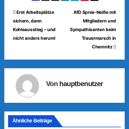
Beitragsnavigation
Erst Arbeitsplätze
AfD Spree-Neiße mit
sichern, dann
Mitgliedern und
Kohleausstieg – und
Sympathisanten beim
nicht anders herum!
Trauermarsch in
Chemnitz
Von
hauptbenutzer
Ähnliche Beiträge