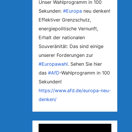
Unser Wahlprogramm in 100
Sekunden:
#Europa
neu denken!
Effektiver Grenzschutz,
energiepolitische Vernunft,
Erhalt der nationalen
Souveränität: Das sind einige
unserer Forderungen zur
#Europawahl
. Sehen Sie hier
das
#AfD
-Wahlprogramm in 100
Sekunden!
https://www.afd.de/europa-neu-
denken/