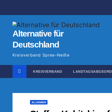
Zum
Inhalt
springen
Alternative für
Deutschland
Kreisverband Spree-Neiße
KREISVERBAND
LANDTAGSABGEOR
ALLGEMEIN