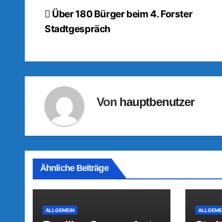
Beitragsnavigation
Über 180 Bürger beim 4. Forster
Stadtgespräch
Von
hauptbenutzer
Ähnliche Beiträge
ALLGEMEIN
ALLGEME