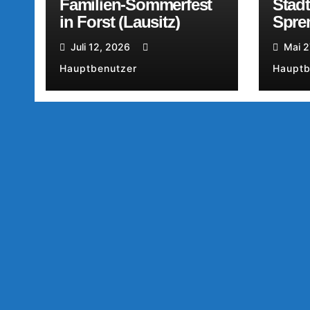
Familien-Sommerfest
Stad
in Forst (Lausitz)
Spre
Juli 12, 2026
Mai 2
Hauptbenutzer
Hauptb