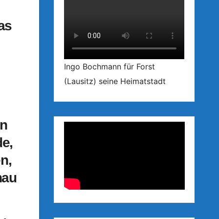
as
Ingo Bochmann für Forst
(Lausitz) seine Heimatstadt
en
de,
n,
nau