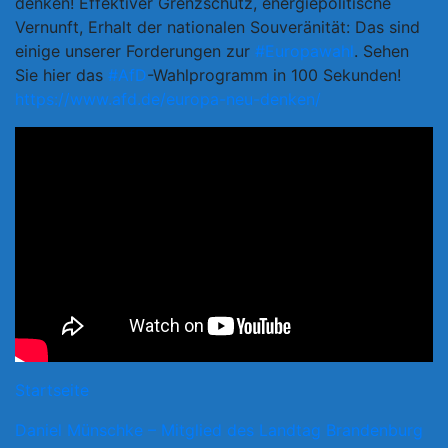
denken! Effektiver Grenzschutz, energiepolitische
Vernunft, Erhalt der nationalen Souveränität: Das sind
einige unserer Forderungen zur
#Europawahl
. Sehen
Sie hier das
#AfD
-Wahlprogramm in 100 Sekunden!
https://www.afd.de/europa-neu-denken/
Startseite
Daniel Münschke – Mitglied des Landtag Brandenburg