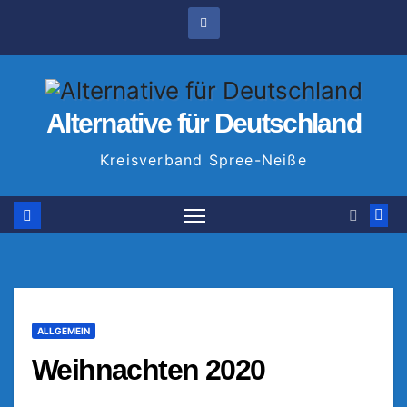
Zum
Inhalt
springen
Alternative für Deutschland
Kreisverband Spree-Neiße
ALLGEMEIN
Weihnachten 2020