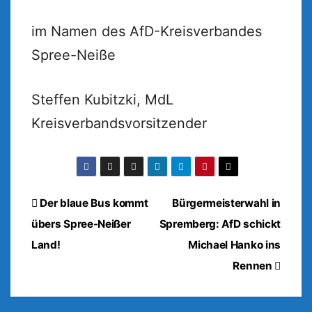
im Namen des AfD-Kreisverbandes
Spree-Neiße
Steffen Kubitzki, MdL
Kreisverbandsvorsitzender
Beitragsnavigation
Der blaue Bus kommt
Bürgermeisterwahl in
übers Spree-Neißer
Spremberg: AfD schickt
Land!
Michael Hanko ins
Rennen