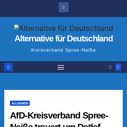
Zum
Inhalt
springen
Alternative für Deutschland
Kreisverband Spree-Neiße
ALLGEMEIN
AfD-Kreisverband Spree-
Neiße trauert um Detlef