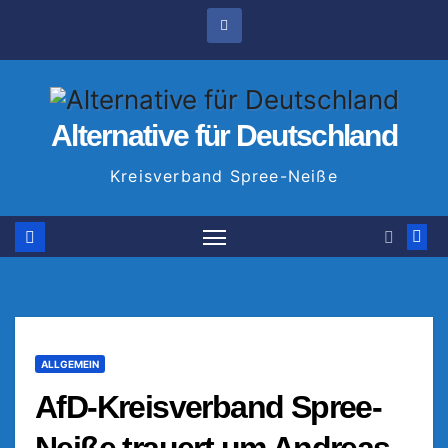
Zum
Inhalt
springen
Alternative für Deutschland
Kreisverband Spree-Neiße
ALLGEMEIN
AfD-Kreisverband Spree-
Neiße trauert um Andreas