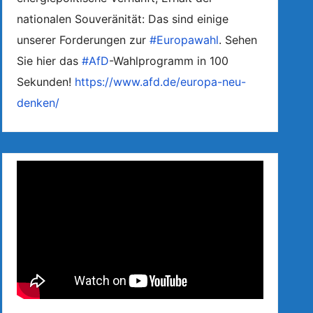
nationalen Souveränität: Das sind einige
unserer Forderungen zur
#Europawahl
. Sehen
Sie hier das
#AfD
-Wahlprogramm in 100
Sekunden!
https://www.afd.de/europa-neu-
denken/