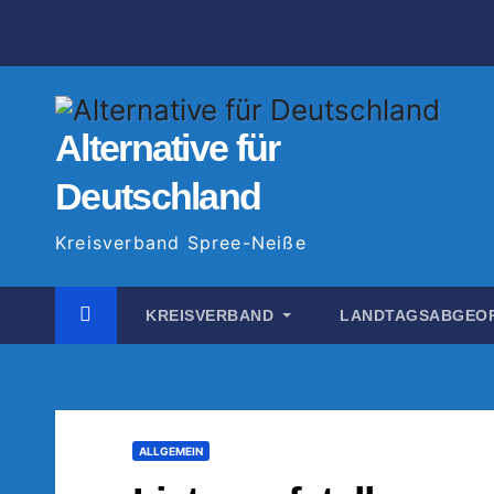
Zum
Inhalt
springen
Alternative für
Deutschland
Kreisverband Spree-Neiße
KREISVERBAND
LANDTAGSABGEO
ALLGEMEIN