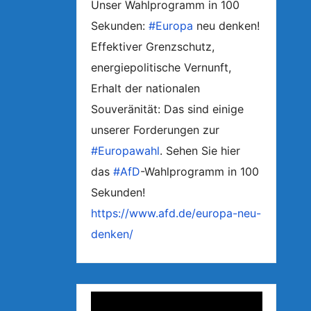
Unser Wahlprogramm in 100
Sekunden:
#Europa
neu denken!
Effektiver Grenzschutz,
energiepolitische Vernunft,
Erhalt der nationalen
Souveränität: Das sind einige
unserer Forderungen zur
#Europawahl
. Sehen Sie hier
das
#AfD
-Wahlprogramm in 100
Sekunden!
https://www.afd.de/europa-neu-
denken/