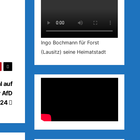
Ingo Bochmann für Forst
(Lausitz) seine Heimatstadt
l auf
r AfD
024