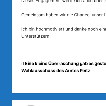
Dieses Engagement werde ich auch über 2
Gemeinsam haben wir die Chance, unser L
Ich bin hochmotiviert und danke noch ein
Unterstützern!
Beitragsnavigation
Eine kleine Überraschung gab es geste
Wahlausschuss des Amtes Peitz