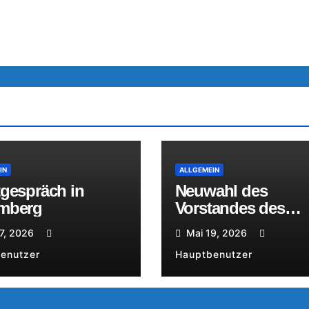
IN
ALLGEMEIN
tgespräch in
Neuwahl des
mberg
Vorstandes des
Kreisverbandes Sp
7, 2026
Mai 19, 2026
Neiße
enutzer
Hauptbenutzer