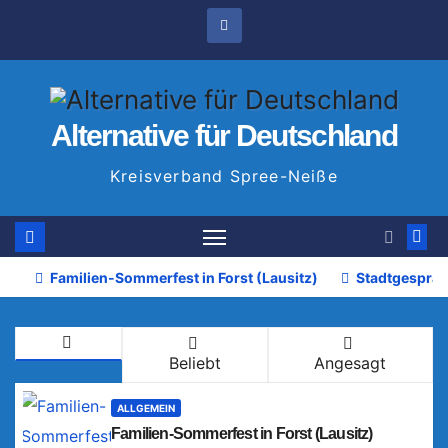
Zum
Inhalt
springen
Alternative für Deutschland
Kreisverband Spree-Neiße
Familien-Sommerfest in Forst (Lausitz)
Stadtgespräc
Beliebt
Angesagt
ALLGEMEIN
Familien-Sommerfest in Forst (Lausitz)