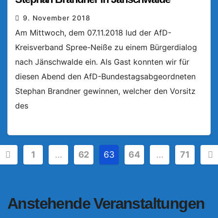
9. November 2018
Am Mittwoch, dem 07.11.2018 lud der AfD-
Kreisverband Spree-Neiße zu einem Bürgerdialog
nach Jänschwalde ein. Als Gast konnten wir für
diesen Abend den AfD-Bundestagsabgeordneten
Stephan Brandner gewinnen, welcher den Vorsitz
des
Seitennummerierung
1
…
62
63
64
…
71
der
Beiträge
Anstehende Veranstaltungen